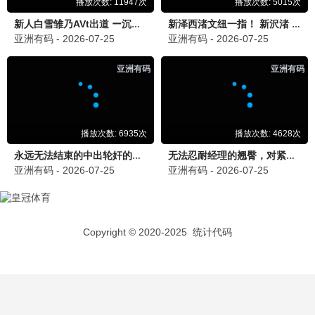
依依·热辣滚烫
贾玲逆袭，依依首播 · 2025
9.5
2025
依依极速播